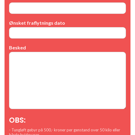
Ønsket fraflytnings dato
Besked
OBS:
- Tungløft gebyr på 500,- kroner per genstand over 50 kilo eller
hårde hvidevarer