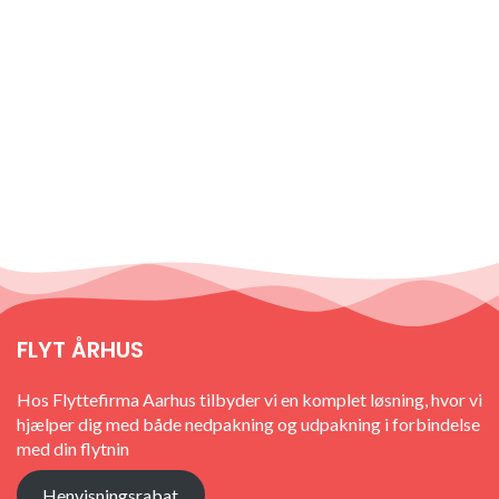
FLYT ÅRHUS
Hos Flyttefirma Aarhus tilbyder vi en komplet løsning, hvor vi
hjælper dig med både nedpakning og udpakning i forbindelse
med din flytnin
Henvisningsrabat