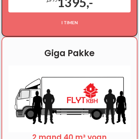
1395,-
I TIMEN
Giga Pakke
2 mand 40 m³ vogn