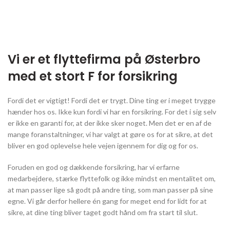
Vi er et flyttefirma på Østerbro
med et stort F for forsikring
Fordi det er vigtigt! Fordi det er trygt. Dine ting er i meget trygge
hænder hos os. Ikke kun fordi vi har en forsikring. For det i sig selv
er ikke en garanti for, at der ikke sker noget. Men det er en af de
mange foranstaltninger, vi har valgt at gøre os for at sikre, at det
bliver en god oplevelse hele vejen igennem for dig og for os.
Foruden en god og dækkende forsikring, har vi erfarne
medarbejdere, stærke flyttefolk og ikke mindst en mentalitet om,
at man passer lige så godt på andre ting, som man passer på sine
egne. Vi går derfor hellere én gang for meget end for lidt for at
sikre, at dine ting bliver taget godt hånd om fra start til slut.