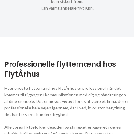
kom sikkert frem.
Kan varmt anbefale flyt Kbh.
Professionelle flyttemænd hos
FlytÅrhus
Hver eneste flyttemand hos FlytÅrhus er professionel, når det
kommer til tilgangen i kommunikationen med dig og håndteringen
af dine ejendele. Det er meget vigtigt for os at være et firma, der er
professionelle hele vejen igennem, da vi ved, hvor stor betydning
det har for vores kunders tryghed.
Alle vores flyttefolk er desuden også meget engageret i deres
arbejde, hvilket smitter af på omgivelserne. Det synes vi er