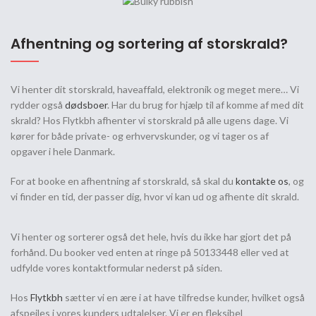
Afhentning og sortering af storskrald?
Vi henter dit storskrald, haveaffald, elektronik og meget mere… Vi
rydder også
dødsboer
. Har du brug for hjælp til af komme af med dit
skrald? Hos Flytkbh afhenter vi storskrald på alle ugens dage. Vi
kører for både private- og erhvervskunder, og vi tager os af
opgaver i hele Danmark.
For at booke en afhentning af storskrald, så skal du
kontakte os
, og
vi finder en tid, der passer dig, hvor vi kan ud og afhente dit skrald.
Vi henter og sorterer også det hele, hvis du ikke har gjort det på
forhånd. Du booker ved enten at ringe på 50133448 eller ved at
udfylde vores kontaktformular nederst på siden.
Hos
Flytkbh
sætter vi en ære i at have tilfredse kunder, hvilket også
afspejles i vores kunders udtalelser. Vi er en fleksibel