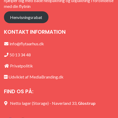
hjælper dig med både nedpakning og udpakning i forbindelse
med din flytnin
Henvisningsrabat
KONTAKT INFORMATION
info@flytaarhus.dk
50 13 34 48
Privatpolitik
Udviklet af
MediaBranding.dk
FIND OS PÅ:
Netto lager (Storage) - Naverland 33,
Glostrup